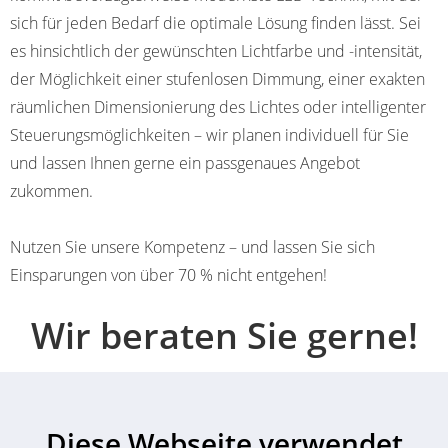
sich für jeden Bedarf die optimale Lösung finden lässt. Sei
es hinsichtlich der gewünschten Licht­farbe und -intensität,
der Möglichkeit einer stufenlosen Dimmung, einer exakten
räumlichen Dimen­sionierung des Lichtes oder intelli­genter
Steuerungs­möglichkeiten – wir planen individuell für Sie
und lassen Ihnen gerne ein pass­genaues Angebot
zukommen.
Nutzen Sie unsere Kompetenz – und lassen Sie sich
Einsparungen von über 70 % nicht entgehen!
Wir beraten Sie gerne!
Birgit Knott
Dipl.-Ing., Projektbearbeiterin Consulting /
Diese Webseite verwendet
Kommunaldienstleistungen