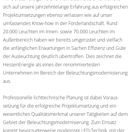
sich auf unsere jahrzehnte­lange Erfah­rung aus erfolgreichen
Projekt­um­setzungen ebenso verlassen wie auf unser
umfassendes Know-how in der Förder­landschaft. Rund
20.000 Leuchten im Innen- sowie 70.000 Leuchten im
Außen­bereich haben wir bereits umgerüstet und vielfach
die anfänglichen Erwar­tungen in Sachen Effizienz und Güte
der Aus­leuch­tung deutlich übertroffen. Dies zeichnet die
HessenEnergie als eines der renommiertesten
Unternehmen im Bereich der Beleuchtungsmodernisierung
aus.
Professionelle lichttechnische Planung ist dabei Voraus­
setzung für die erfolgreiche Projekt­umset­zung und ein
wesentliches Qualitätsmerkmal unserer Tätigkeiten auf dem
Gebiet der Beleuch­tungs­moder­nisierung. Zum Einsatz
kommt bevorzugterweise modernste LED-Technik, mit der