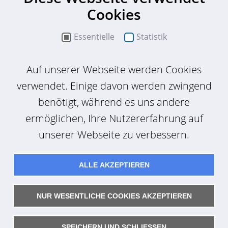
Cookies
0611-74623-0
Essentielle
Statistik
Kontaktieren Sie uns
Auf unserer Webseite werden Cookies
verwendet. Einige davon werden zwingend
Alexander Weiß
benötigt, während es uns andere
M.Sc., Projektbearbeiter Consulting /
ermöglichen, Ihre Nutzererfahrung auf
Kommunaldienstleistungen
unserer Webseite zu verbessern.
0611-74623-54
ALLE AKZEPTIEREN
Kontaktieren Sie uns
NUR WESENTLICHE COOKIES AKZEPTIEREN
SPEICHERN UND SCHLIESSEN