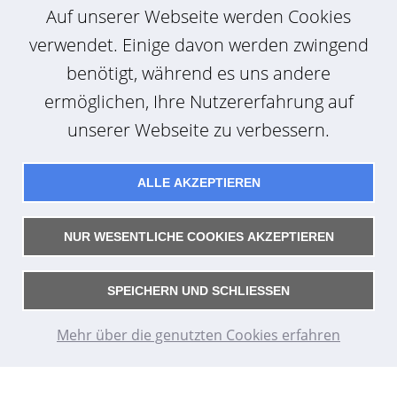
Auf unserer Webseite werden Cookies
verwendet. Einige davon werden zwingend
benötigt, während es uns andere
ermöglichen, Ihre Nutzererfahrung auf
unserer Webseite zu verbessern.
Fachtechnische Projektträgerschaft
Energietechnische und -
ALLE AKZEPTIEREN
wirtschaftliche Ausarbeitung
Themen:
NUR WESENTLICHE COOKIES AKZEPTIEREN
- Beleuchtung
- KWK
- (Gebäude)Energieeffizienz
SPEICHERN UND SCHLIESSEN
- Marktstudien etc.
Leistungen:
Mehr über die genutzten Cookies erfahren
- Erarbeitung Stellungnahmen
- Informations- und Begleitmaterial