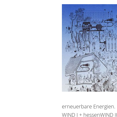
erneuerbare Energien. E
WIND I + hessen­WIND II)