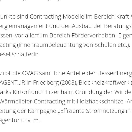
nkte sind Contrac­ting-Modelle im Bereich Kraf
rgie­management und der Ausbau der Beratungs- 
sen, vor allem im Bereich Förder­vorhaben. Eigene
cting (Innen­raum­beleuchtung von Schulen etc.).
esells­chafterin.
rbt die OVAG sämtliche Anteile der HessenEnergi
GENTUR in Friedberg (2003), Blockheizkraftwerk 
rks Kirtorf und Hirzenhain, Gründung der Wind­en
 Wärmeliefer-Contracting mit Holz­hack­schnitzel-A
leitung der Kampagne „Effiziente Strom­nutzung in
gentur u. v. m..