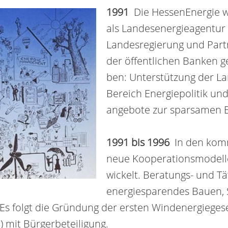
1991
Die HessenEnergie w
als Landes­­ener­gie­agen­tu
Lan­des­re­gie­rung und Par
der öffent­lichen Banken g
ben: Unterstützung der L
Bereich Energiepolitik und 
angebote zur sparsamen E
1991 bis 1996
In den kom
neue Kooperations­modelle
wickelt. Beratungs- und T
energiesparendes Bauen, S
s folgt die Gründung der ersten Wind­energie­gese
 mit Bürger­beteili­gung.