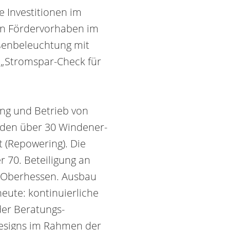
 Investi­tionen im
on Förder­vorhaben im
ßen­beleuchtung mit
Strom­spar-Check für
ng und Betrieb von
wurden über 30 Wind­ener­
t (Repowering). Die
r 70. Beteiligung an
n Oberhessen. Ausbau
eute: kontinuierliche
der Beratungs­
 Designs im Rahmen der