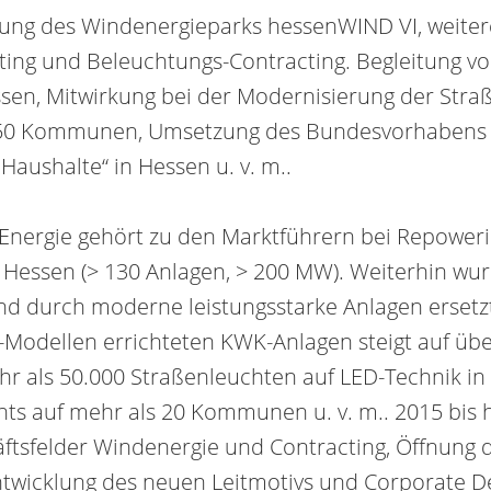
ng des Wind­energie­parks hessenWIND VI, weitere
ing und Beleuchtungs-Con­tracting. Begleitung v
sen, Mit­wirkung bei der Moderni­sierung der Stra
0 Kommunen, Um­setzung des Bundes­vorhabens „
aushalte“ in Hessen u. v. m..
ergie gehört zu den Marktführern bei Repowe­ri
gen in Hessen (> 130 Anlagen, > 200 MW). Weiterhin 
und durch moderne leistungs­starke Anlagen ersetz
g-Modellen errichteten KWK-Anlagen steigt auf übe
r als 50.000 Straßenleuchten auf LED-Technik i
s auf mehr als 20 Kommunen u. v. m.. 2015 bis h
ftsfelder Windenergie und Contracting, Öffnung 
Ent­wick­lung des neuen Leit­motivs und Corporate