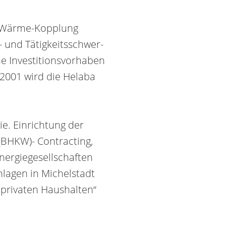
t-Wärme-Kopplung
und Tätigkeits­schwer­
 In­vestitions­vorhaben
 2001 wird die Helaba
e. Einrichtung der
(BHKW)- Contracting,
ergie­gesell­schaften
nlagen in Michelstadt
 privaten Haushalten“