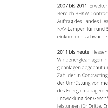
2007 bis 2011
Erweiteru
Bereich BHKW-Con­tract
Auftrag des Landes Hes
NAV-Lampen für rund 5
ein­kommens­schwache H
2011 bis heute
HessenEn
Wind­­ener­­gie­­an­­la­
gie­anlagen abge­baut 
Zahl der in Contractin
der Umrüstung von meh
des Energie­management
Entwicklung der Geschä
leistungen für Dritte, 