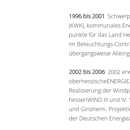
1996 bis 2001
Schwerpu
(KWK), kommunales Ene
punkte für das Land Hes
im Beleuchtungs-Contra
über­gangs­wei­se Allein­g
2002 bis 2006
2002 erwi
oberhessische­ENERGIEA
Realisierung der Windpa
hessen­WIND III und IV.
und Ginsheim. Projekt­
der Deutschen Energie­a