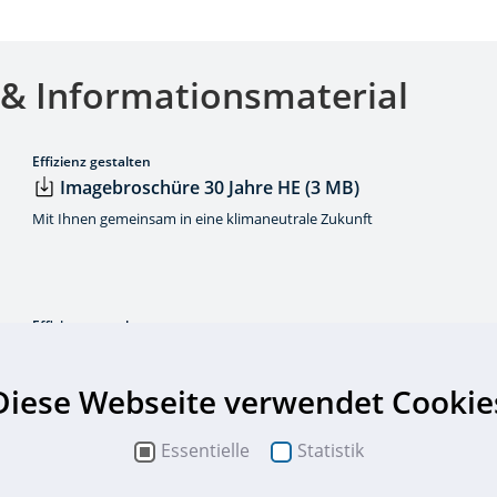
& Informationsmaterial
Effizienz gestalten
Imagebroschüre 30 Jahre HE (3 MB)
Mit Ihnen gemeinsam in eine klimaneutrale Zukunft
Effizienz gestalten
Imagebroschüre (8 MB)
25 Jahre HessenEnergie. Ein Vierteljahrhundert am Puls der Zeit.
Diese Webseite verwendet Cookie
Essentielle
Statistik
20 Jahre HessenEnergie 'Die Zukunft liegt vor dem Horizont - Wir bieten