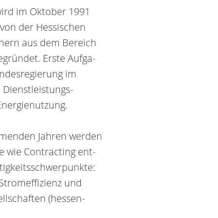
ird im Oktober 1991
r von der Hessi­schen
t­nern aus dem Be­reich
egründet. Erste Auf­ga­
andesregierung im
Dienst­leistungs­
nergie­nutzung.
menden Jahren werden
 wie Contracting ent­
ätigkeitsschwerpunkte:
trom­effizienz und
ll­schaften (hessen­